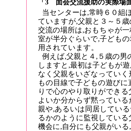
「3 面会交流援助の実際場
当センターは,常時６０組
ていますが,父親と３～５
交流の場所は,おもちゃが
室が半分ぐらいで,子どもの
用されています。
例えば,父親と４,５歳の
しますと,最初は子どもが遊
なく父親をいざなっていく
もの目線で子どもの遊びに直
りで心のやり取りができる
よいか分からず黙っているた
親や,あるいは同居してい
るかのように監視している
機会に,自分にも父親がいる