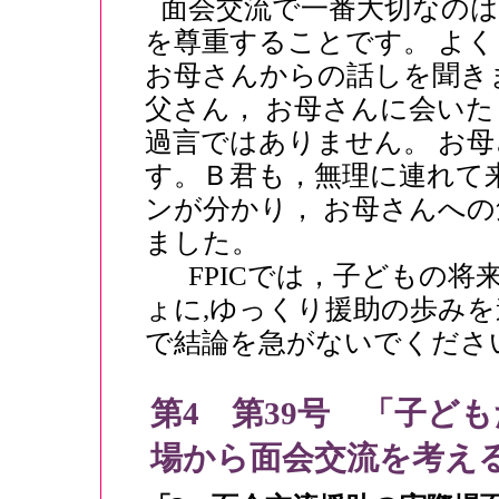
面会交流で一番大切なの
を尊重することです。 よ
お母さんからの話しを聞き
父さん， お母さんに会い
過言ではありません。 お
す。Ｂ君も，無理に連れて
ンが分かり， お母さんへ
ました。
FPICでは，子どもの将
ょに,ゆっくり援助の歩みを
で結論を急がないでくださ
第4 第39号 「子ど
場から面会交流を考え