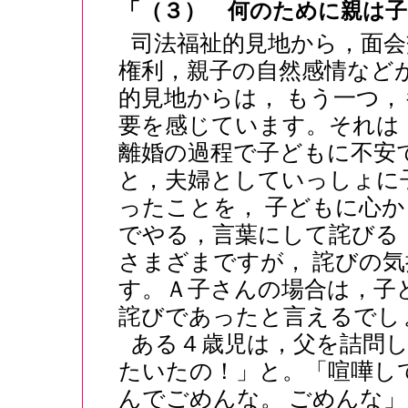
「（３） 何のために親は子
司法福祉的見地から，面会
権利，親子の自然感情など
的見地からは， もう一つ
要を感じています。それは
離婚の過程で子どもに不安
と，夫婦としていっしょに
ったことを， 子どもに心
でやる，言葉にして詫びる
さまざまですが， 詫びの
す。Ａ子さんの場合は，子
詫びであったと言えるでし
ある４歳児は，父を詰問
たいたの！」と。「喧嘩し
んでごめんな。 ごめんな