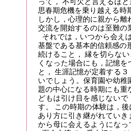
って， 不可欠と言えるほ
思春期危機を乗り越える時
しかし，心理的に親から離
交流を開始するのは至難の
それでは，いつから会え
基盤である基本的信頼感の
続けること， 縁を切らな
くなった場合にも，記憶を
と， 生涯記憶が定着する
いでしょう。保育園や幼稚
題の中心になる時期にも重
どもは引け目を感じないで
す。 この時期の体験は，
あり方に引き継がれていき
から母に会えるようになっ