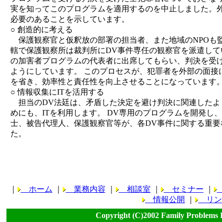
実を知ってこのプログラムを適用するのを中止しました。
必要のあることを示しています。
○ 創造的に考える
保護観察官と仮釈放の部署の担当者、また地域のNPOも
轄で保護観察所は裁判所にDV事件専任の観察官を派遣して
の加害者プログラムの代表者に出席してもらい、判決を受
ようにしています。 このプロセスが、犯罪者を外部の面接
を省き、効率性と責任性を向上させることになっています
○ 情報収集にITを活用する
担当のDV法廷は、矛盾した決定を避け判決に関連したよ
めにも、ITを利用します。 DV専用のプログラムを開発し
士、被告代理人、保護観察官等が、各DV事件に関する重
た。
｜
ホーム
｜
業務内容
｜
相談室
｜
セミナー
｜
情報公開
｜
リン
Copyright (C)2002 Family Problems 