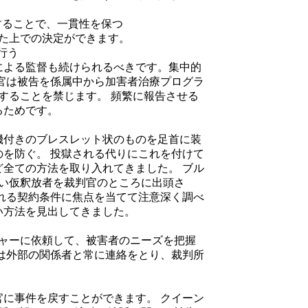
することで、一貫性を保つ
た上での決定ができます。
行う
よる監督も続けられるべきです。集中的
官は被告を係属中から加害者治療プログラ
することを禁じます。 頻繁に報告させる
るためです。
付きのブレスレット状のものを足首に装
を防ぐ。 投獄される代りにこれを付けて
全ての方法を取り入れてきました。 ブル
しい仮釈放者を裁判官のところに出頭さ
れる契約条件に焦点を当てて注意深く調べ
い方法を見出してきました。
ャーに依頼して、被害者のニーズを把握
は外部の関係者と常に連絡をとり、裁判所
。
に事件を戻すことができます。 クイーン