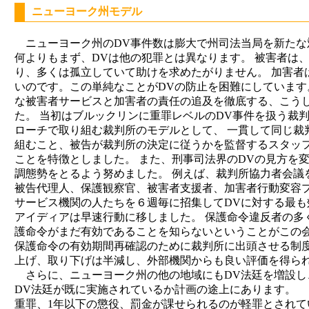
ニューヨーク州モデル
ニューヨーク州のDV事件数は膨大で州司法当局を新たな
何よりもまず、DVは他の犯罪とは異なります。 被害者は
り、多くは孤立していて助けを求めたがりません。 加害者
いのです。この単純なことがDVの防止を困難にしています
な被害者サービスと加害者の責任の追及を徹底する、こう
た。 当初はブルックリンに重罪レベルのDV事件を扱う裁
ローチで取り組む裁判所のモデルとして、 一貫して同じ裁
組むこと、被告が裁判所の決定に従うかを監督するスタッ
ことを特徴としました。 また、刑事司法界のDVの見方を
調態勢をとるよう努めました。 例えば、裁判所協力者会議
被告代理人、保護観察官、被害者支援者、加害者行動変容プ
サービス機関の人たちを６週毎に招集してDVに対する最
アイディアは早速行動に移しました。 保護命令違反者の多
護命令がまだ有効であることを知らないということがこの会
保護命令の有効期間再確認のために裁判所に出頭させる制度
上げ、取り下げは半減し、外部機関からも良い評価を得ら
さらに、ニューヨーク州の他の地域にもDV法廷を増設し
DV法廷が既に実施されているか計画の途上にあります。 
重罪、1年以下の懲役、罰金が課せられるのが軽罪とされて