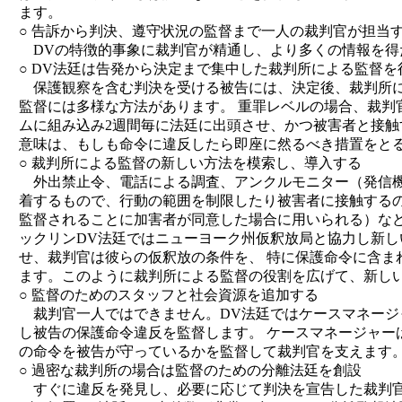
ます。
○ 告訴から判決、遵守状況の監督まで一人の裁判官が担当
DVの特徴的事象に裁判官が精通し、より多くの情報を得
○ DV法廷は告発から決定まで集中した裁判所による監督を
保護観察を含む判決を受ける被告には、決定後、裁判所に
監督には多様な方法があります。 重罪レベルの場合、裁判
ムに組み込み2週間毎に法廷に出頭させ、かつ被害者と接触
意味は、もしも命令に違反したら即座に然るべき措置をと
○ 裁判所による監督の新しい方法を模索し、導入する
外出禁止令、電話による調査、アンクルモニター（発信機
着するもので、行動の範囲を制限したり被害者に接触するの
監督されることに加害者が同意した場合に用いられる）など
ックリンDV法廷ではニューヨーク州仮釈放局と協力し新
せ、裁判官は彼らの仮釈放の条件を、 特に保護命令に含ま
ます。このように裁判所による監督の役割を広げて、新し
○ 監督のためのスタッフと社会資源を追加する
裁判官一人ではできません。DV法廷ではケースマネージ
し被告の保護命令違反を監督します。 ケースマネージャー
の命令を被告が守っているかを監督して裁判官を支えます
○ 過密な裁判所の場合は監督のための分離法廷を創設
すぐに違反を発見し、必要に応じて判決を宣告した裁判官