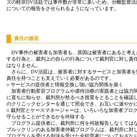
ズの軽罪DV法廷では事件数が非常に多いため、分離監督
についての報告をさせられるようになっています。
責任の徹底
DV事件の被害者も加害者も、原因は被害者にあると考え
する行為と、裁判上の自らの行為について裁判官に対し責
はなりません。
さらに、DV法廷は、被害者に対するサービスと加害者を
責任を持つことも支えていく必要があるのです。
○ サービスの提供者と情報交換し強い協力関係を築く
加害者行動変容プログラムや虐待治療の実践者とは協力関
に直ちに知らせ、裁判所が然るべき措置をとることを確認し
のクリニックセンターを通じて照会でき、お互いに速やか
○ 裁判官とケースマネージャーは、いろいろな加害者プロ
守らせることができるかを吟味する
プログラム提供者に、裁判所に何を何故報告しなくては
ブルックリンのある加害者仲裁プログラムは、裁判所に対
プログラムを受ける判決を受けた全犯罪者についておざなり