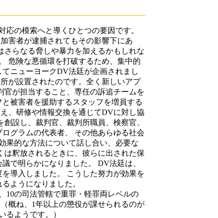
対応の模索へと導くひとつの要因です。
、加害者が逮捕されてもその影響下にあ
はさらなる脅しや暴力を加えるかもしれな
。 危険な悪循環を打破するため、集中的
してニューヨークDV法廷が企画されまし
判所が設置されたのです。全く新しいアプ
判官が担当すること、専任の訴追チームを
フと被害者を援助するスタッフを増員する
変え、研修や情報交換を通じてDVに対し協
を創設し、裁判官、裁判所職員、検察官、
ログラムの代表者、 その他あらゆる社会
も効果的な方法について話し合い、必要な
くは釈放されるときに、彼らに出された保
議で明らかになりました。 DV法廷は、
を導入しました。 こうした努力が効果を
れるようになりました。
、10の司法管轄で重罪・軽罪両レベルの
（概ね、1年以上の懲役が課せられるのが
いるようです。）