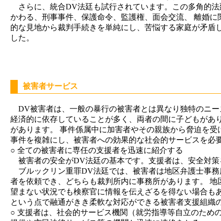
さらに、統合DV法廷も試行されています。この多角的法
かわる、刑事事件、保護命令、監護権、面会交流、 離婚に
的な見地から裁判手続きを単純にし、苦悩する家庭が矛盾
した。
被害者サービス
DV被害者は、一般の暴行の被害者とは異なり独特のニー
経済的に依存していることが多く、両者の間に子どもがあり
があります。 事件係属中に加害者やその親族から脅迫を受
事件を複雑にし、被害者への効果的な社会的サービスを必
○ 全ての被害者に専任の支援者を迅速に紹介する
被害者の安全がDV法廷の基本です。支援者は、安全対策
ブルックリン重罪DV法廷では、被害者は地区弁護士事務
者を依頼でき、どちらも裁判所内に事務所があります。 地
望まない状況でも検察官に情報を伝えざるを得ない場合もあ
という点で融通がきき柔軟な対応ができる被害者支援組織
○ 支援者は、社会的サービス機関（就労指導等自立のため