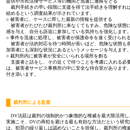
提供や市民法律サービス等の機関と迅速に連絡をとる
裁判手続きの早い段階に支援を得て法手続きを理解すれば
組めるという調査結果が示されています。
○ 被害者に、ケースに即した最新の情報を提供する
被害者がたびたび裁判所に来なくてもすみ、危険な状態に
感を与え、自分も訴追に参加している気持ちを強化します
○ 事件を迅速に処理し、被害者が保護命令を速く受けられ
被害者が法的対応を待つ時間が長いほど、危険な状態も長
加害者にも深刻な状況にあるというメッセージを与えます
○ 裁判所内に被害者が安全にいられる場所を創る
支援者と話をし、その近くで待つことを考慮に入れる必要
は、被害者サービス事務所の中に安全な待合室があります。
付き添います。
裁判所による監督
DV法廷は裁判の強制的かつ象徴的な権威を最大限活用し
実施こそ、DVの再犯を避ける最も有効な方法だという研究
は、犯罪の繰り返しは認めないことを担保し、裁判所の権