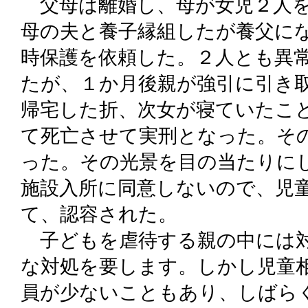
父母は離婚し、母が女児２人を
母の夫と養子縁組したが養父に
時保護を依頼した。２人とも異
たが、１か月後親が強引に引き
帰宅した折、次女が寝ていたこ
て死亡させて実刑となった。そ
った。その光景を目の当たりに
施設入所に同意しないので、児
て、認容された。
子どもを虐待する親の中には対
な対処を要します。しかし児童
員が少ないこともあり、しばら