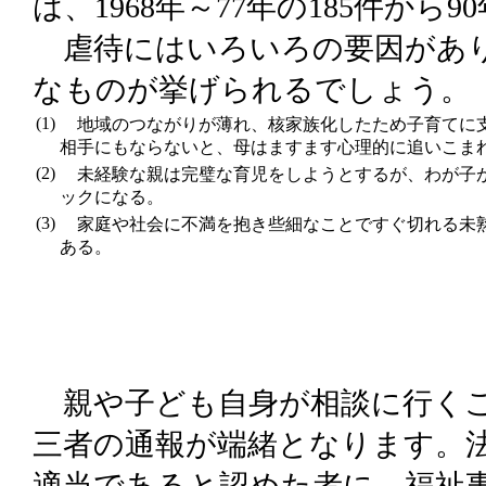
は、1968年～77年の185件から
虐待にはいろいろの要因があり
なものが挙げられるでしょう。
(1)
地域のつながりが薄れ、核家族化したため子育てに支
相手にもならないと、母はますます心理的に追いこま
(2)
未経験な親は完璧な育児をしようとするが、わが子が
ックになる。
(3)
家庭や社会に不満を抱き些細なことですぐ切れる未熟
ある。
親や子ども自身が相談に行くこ
三者の通報が端緒となります。
適当であると認めた者に、福祉