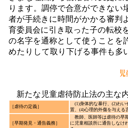
ります。調停で合意ができない
者が手続きに時間がかかる審判
育委員会に引き取った子の転校
の名字を通称として使うことを
めたりして取り下げる事件も多
新たな児童虐待防止法の主な内
(1)身体的な暴行、(2)わ
［虐待の定義］
置、(4)心理的外傷を与える
教師、医師等は虐待の早期
［早期発見・通告義務］
に児童相談所に通告しなけ