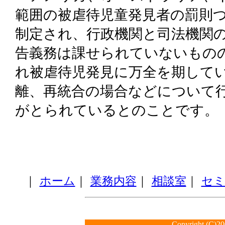
範囲の被虐待児童発見者の罰則
制定され、行政機関と司法機関
告義務は課せられていないもの
れ被虐待児発見に万全を期して
離、再統合の場合などについて
がとられているとのことです。
｜
ホーム
｜
業務内容
｜
相談室
｜
セミ
Copyright (C)20