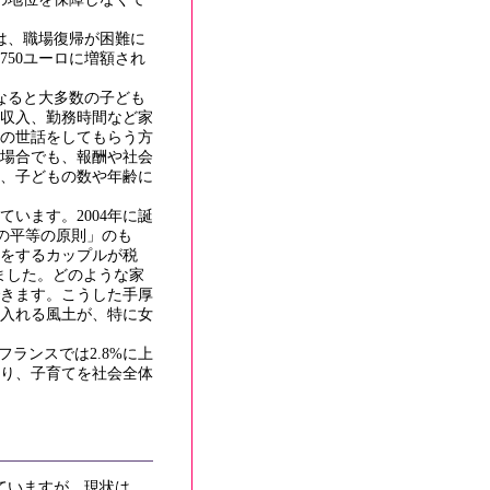
は、職場復帰が困難に
50ユーロに増額され
なると大多数の子ども
収入、勤務時間など家
の世話をしてもらう方
場合でも、報酬や社会
、子どもの数や年齢に
います。2004年に誕
子の平等の原則」のも
活をするカップルが税
ました。どのような家
きます。こうした手厚
入れる風土が、特に女
フランスでは2.8%に上
り、子育てを社会全体
ていますが、現状は