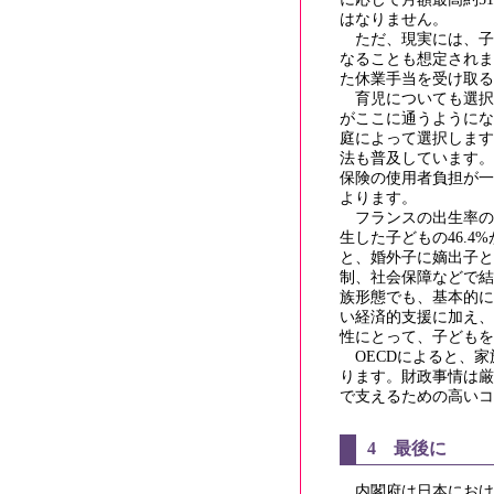
はなりません。
ただ、現実には、子
なることも想定されま
た休業手当を受け取る
育児についても選択
がここに通うようにな
庭によって選択します
法も普及しています。
保険の使用者負担が一
よります。
フランスの出生率の
生した子どもの46.
と、婚外子に嫡出子と
制、社会保障などで結
族形態でも、基本的に
い経済的支援に加え、
性にとって、子どもを
OECDによると、家
ります。財政事情は厳
で支えるための高いコ
4 最後に
内閣府は日本におけ