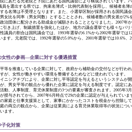
院にあたる元老院と下院にあたる国民議会により構成されています。パ
議員を選出する県では、拘束名簿式・比例代表制を採用し、候補者名簿
する名簿は不受理となります。また、小選挙区制が採用される国民議会
男女比を同率（男女同数）とすることとされ、候補者数の男女差が2%
政治団体に配分される助成金が減額されることとなりました。2007年
0%に引き上げ、制裁措置を強化したほか、地方の議会選挙でも様々なパ
議員の割合は国民議会では、1993年選挙の6.1%から2002年選挙では12.
います。元老院では、1992年選挙の5.0%から、2001年選挙では10.6%、20
の女性の参画―企業に対する優遇措置
平等を推進している企業に対して、政府から補助金の交付などが行われ
すが、女性が働きやすい環境を整備するためなどに使われています。
府のイニシアチブにより、企業に対し平等認定を与えるというシステムが
が、男女平等の観点から優れた企業に認定を与える制度です。認定にあ
活動、人事制度、育児休業制度の3つの要素が審査されます。2005年3
が授与されてから、2007年6月時点で29の企業に認定が与えられていま
の家庭と仕事支援策として、家事にかかったコストを税金から控除して
庭の両立の観点から、企業は従業員による育児休業取得等の状況につい
います。
少子化対策