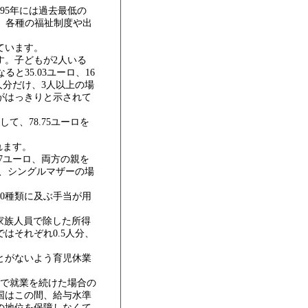
95年には過去最低の
に、各種の福祉制度や出
ています。
す。子どもが2人いる
ると35.03ユーロ、16
人分だけ、3人以上の場
がはっきりと示されて
して、78.75ユーロを
取れます。
57ユーロ、両方の親を
で、シングルマザーの場
0種類に及ぶ手当が用
家族人員で除した所得
はそれぞれ0.5人分、
とがないよう育児休業
で就業を続けた場合の
国はこの間、給与水準
の地位を保障しなくて