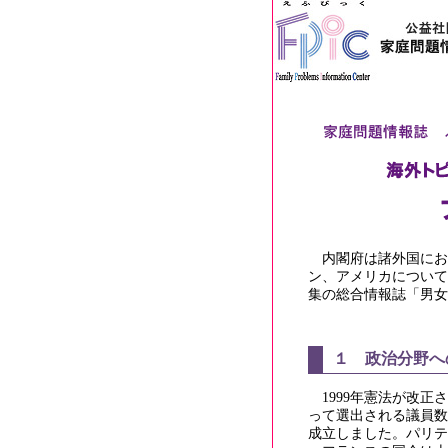
内閣府は諸外国にお
ン、アメリカについて
集の総合情報誌「男女共
１ 政治分野へ
1999年憲法が改
って選出される議員数
成立しました。パリテ