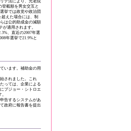
リテ法により、元老院
の登載順を男女交互と
選挙では政党や政治団
を超えた場合には、制
からは公的助成金の減額
リテが適用されます。
3%、直近の2007年選
08年選挙で21.9%と
ています。補助金の用
開始されました。これ
たっては、企業による
月にプジョー・シトロエ
す。
申告するシステムがあ
て政府に報告書を提出