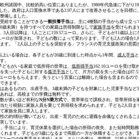
欧州諸国中、比較的高い位置にありましたが、1980年代急速に下がり19
しました。政府は人口置換水準である2.07人にまで改善させることを目標
整備しました。
受給することができる
一般扶養手当
は、主に4種類の手当から成り立っ
20歳未満）を持つすべての家庭は所得制限なしで
家族手当
を受けられま
ロ、3人目以降は、1人ごとに159.57ユーロ。さらに、子どもが11歳以上にな
27ユーロが加算され、子どもの数によって変わります。子ども2人の場合1
ます。「2人以上の子どもを奨励する」フランスの育児支援政策の意図
以上いる場合は、各子どもが20歳に到達した時点から1年間、
成人手当
と
す。
の子どもがいる家庭で低所得の世帯は、
低所得手当
162.10ユーロを受け
を失った子どもに対する
孤児手当
として、片方の親を失った場合は87.
.76ユーロをもらえます。失うという言葉には離婚した場合も含まれるの
できます。
はあるものの、出産手当、3歳未満の子どもを対象にした児童手当など3
あれば、高校までの学費は無料です。
数が多いほど有利な
N分N乗方式
で、世帯単位で課税され、世帯所得を
当たり税額に家族人員を乗じて所得税を求められます。子ども2人目まで
して家族全員に算入します。
女性の約8割が働いており、出産・育児のために退職を余儀なくされるこ
実しています。
」手当により、育児休業を選択した場合の所得の喪失、また短時間勤務
くれます。子どもが3歳になるまで両親の一方が休職することができ、
12ユーロの休業手当を支給します。さらに企業は、復職後、以前と同等